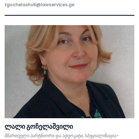
tgochelashvili@lawservices.ge
ლალი გოჩელაშვილი
მმართველი პარტნიორი და ადვოკატი, სპეციალიზაცია-