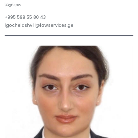
საერთო
+995 599 55 80 43
lgochelashvili@lawservices.ge